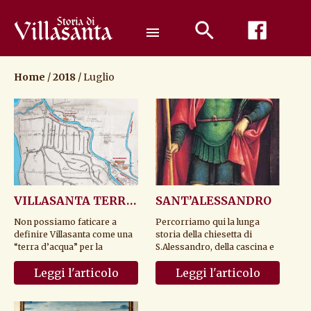
Passa
al
menu
contenuto
Home
/
2018
/
Luglio
VILLASANTA TERRA D’ACQUA ( PARTE I°) – Il Lambro e...
SANT’ALESSANDRO
Non possiamo faticare a
Percorriamo qui la lunga
definire Villasanta come una
storia della chiesetta di
“terra d’acqua” per la
S.Alessandro, della cascina e
significativa presenza che nel
del quartiere che da essa
Leggi l'articolo
Leggi l'articolo
suo territ...
prendono n...