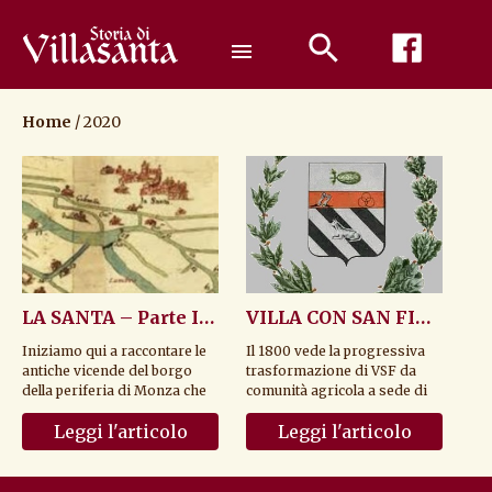
Passa
al
menu
contenuto
Home
/
2020
LA SANTA – Parte I° (Da Santa Anastasia alla Santa- Dalle...
VILLA CON SAN FIORANO – Parte III° ( Dal 1800 alla ...
Iniziamo qui a raccontare le
Il 1800 vede la progressiva
antiche vicende del borgo
trasformazione di VSF da
della periferia di Monza che
comunità agricola a sede di
nacque nel V secolo intorno
primi importanti
Leggi l'articolo
Leggi l'articolo
alla ...
insediamenti indust...