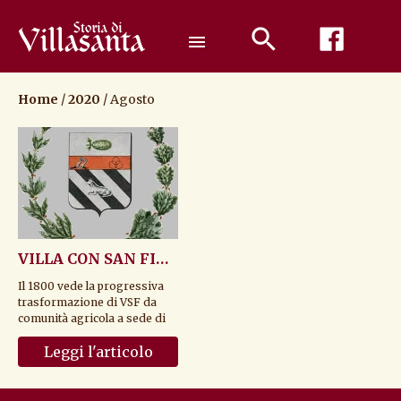
Passa
al
menu
contenuto
Home
/
2020
/
Agosto
VILLA CON SAN FIORANO – Parte III° ( Dal 1800 alla ...
Il 1800 vede la progressiva
trasformazione di VSF da
comunità agricola a sede di
primi importanti
Leggi l'articolo
insediamenti indust...