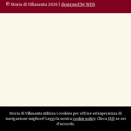
© Storia di Villasanta 2026 |
designed by WDS
Storia di Villasanta utilizza i cookies per offrire un'esperienza di
navigazione migliore! Leggi la nostra
cookie policy
. Clicca
QUI
se sei
d'accordo.