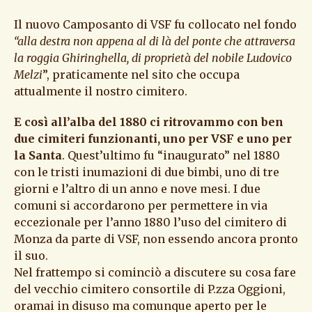
Il nuovo Camposanto di VSF fu collocato nel fondo
“alla destra non appena al di là del ponte che attraversa
la roggia Ghiringhella, di proprietà del nobile Ludovico
Melzi
”, praticamente nel sito che occupa
attualmente il nostro cimitero.
E così all’alba del 1880 ci ritrovammo con ben
due cimiteri funzionanti, uno per VSF e uno per
la Santa
. Quest’ultimo fu “inaugurato” nel 1880
con le tristi inumazioni di due bimbi, uno di tre
giorni e l’altro di un anno e nove mesi. I due
comuni si accordarono per permettere in via
eccezionale per l’anno 1880 l’uso del cimitero di
Monza da parte di VSF, non essendo ancora pronto
il suo.
Nel frattempo si cominciò a discutere su cosa fare
del vecchio cimitero consortile di P.zza Oggioni,
oramai in disuso ma comunque aperto per le